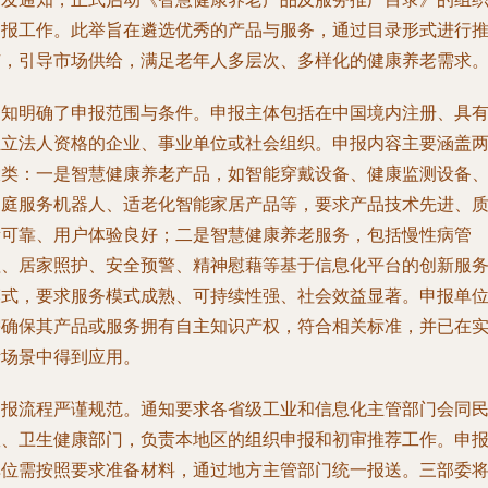
申报工作。此举旨在遴选优秀的产品与服务，通过目录形式进行
广，引导市场供给，满足老年人多层次、多样化的健康养老需求
通知明确了申报范围与条件。申报主体包括在中国境内注册、具
独立法人资格的企业、事业单位或社会组织。申报内容主要涵盖
大类：一是智慧健康养老产品，如智能穿戴设备、健康监测设备
家庭服务机器人、适老化智能家居产品等，要求产品技术先进、
量可靠、用户体验良好；二是智慧健康养老服务，包括慢性病管
理、居家照护、安全预警、精神慰藉等基于信息化平台的创新服
模式，要求服务模式成熟、可持续性强、社会效益显著。申报单
需确保其产品或服务拥有自主知识产权，符合相关标准，并已在
际场景中得到应用。
申报流程严谨规范。通知要求各省级工业和信息化主管部门会同
政、卫生健康部门，负责本地区的组织申报和初审推荐工作。申
单位需按照要求准备材料，通过地方主管部门统一报送。三部委