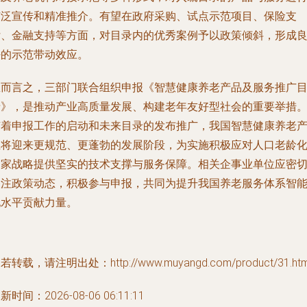
广泛宣传和精准推介。有望在政府采购、试点示范项目、保险支
付、金融支持等方面，对目录内的优秀案例予以政策倾斜，形成
好的示范带动效应。
总而言之，三部门联合组织申报《智慧健康养老产品及服务推广
录》，是推动产业高质量发展、构建老年友好型社会的重要举措
随着申报工作的启动和未来目录的发布推广，我国智慧健康养老
业将迎来更规范、更蓬勃的发展阶段，为实施积极应对人口老龄
国家战略提供坚实的技术支撑与服务保障。相关企事业单位应密
关注政策动态，积极参与申报，共同为提升我国养老服务体系智
化水平贡献力量。
若转载，请注明出处：http://www.muyangd.com/product/31.htm
新时间：2026-08-06 06:11:11